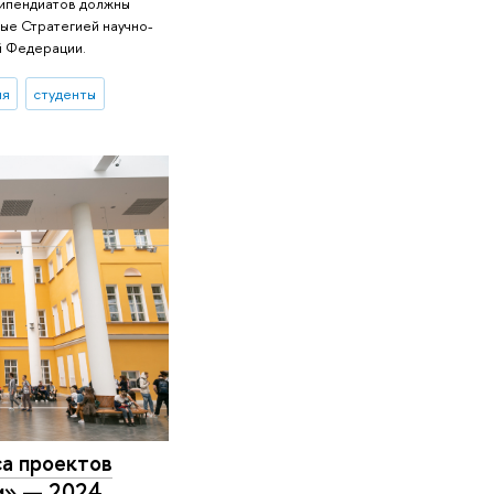
стипендиатов должны
ые Стратегией научно-
й Федерации.
ия
студенты
а проектов
и» — 2024