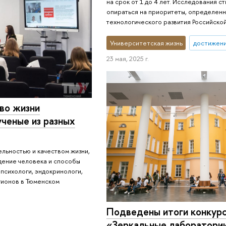
на срок от 1 до 4 лет. Исследования 
опираться на приоритеты, определенн
технологического развития Российско
Университетская жизнь
достижен
23 мая, 2025 г.
во жизни
ченые из разных
ельностью и качеством жизни,
дение человека и способы
 психологи, эндокринологи,
егионов в Тюменском
Подведены итоги конкурс
«Зеркальные лаборатори