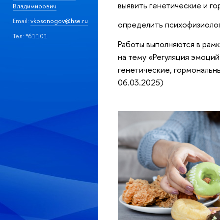
выявить генетические и г
Владимирович
Email:
vkosonogov@hse.ru
определить психофизиолог
Тел: *61101
Работы выполняются в рам
на тему «Регуляция эмоци
генетические, гормональн
06.03.2025)