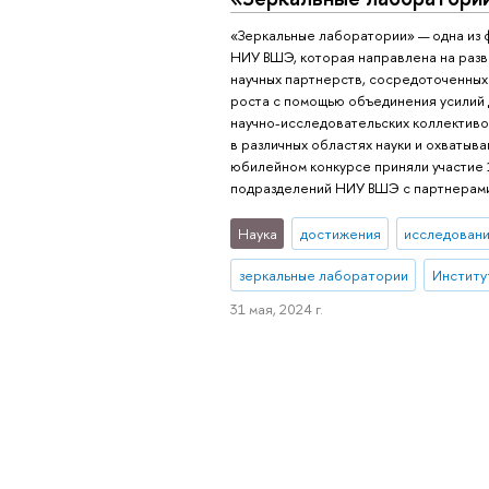
«Зеркальные лаборатории» — одна из 
НИУ ВШЭ, которая направлена на разв
научных партнерств, сосредоточенных
роста с помощью объединения усилий 
научно-исследовательских коллективо
в различных областях науки и охватыва
юбилейном конкурсе приняли участие 
подразделений НИУ ВШЭ с партнерами 
Наука
достижения
исследовани
зеркальные лаборатории
Институ
31 мая, 2024 г.