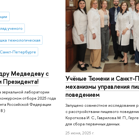
ации
гляд ученого
шка технологическая
Санкт-Петербурге
дру Медведеву с
Учёные Тюмени и Санкт-
и Президента!
механизмы управления п
а зеркальной лаборатории
поведением
конкурсном отборе 2025 года
ента Российской Федерации
Запущено совместное исследование р
В.)
с расстройствами пищевого поведения. 
Короткова И. С., Гаврилова М. П., Герг
для сбора первичных данных.
25 июня, 2025 г.