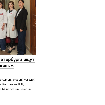
Петербурга ищут
ищевым
егуляции эмоций у людей
Косоногов В. В.,
ес М. посетили Тюмень