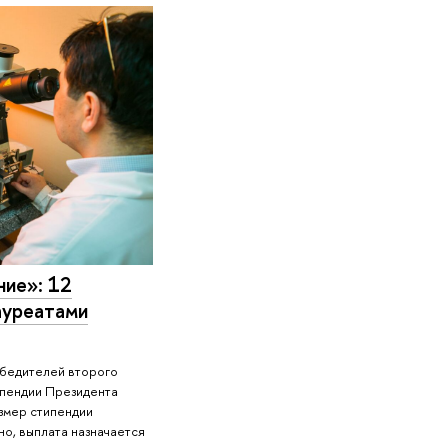
ние»: 12
ауреатами
обедителей второго
ипендии Президента
азмер стипендии
но, выплата назначается