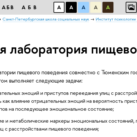
АБВ
АБВ
А
А
А
А
А
Санкт-Петербургская школа социальных наук
Институт психологии
я лаборатория пищево
атории пищевого поведения совместно с Тюменским г
ом выполняет следующие задачи:
цательных эмоций и приступов переедания улиц с расстро
ь как влияние отрицательных эмоций на вероятность прис
тупов на последующее эмоциональное состояние;
ие и метаболические маркеры эмоциональных состояний,
иц с расстройствами пищевого поведения;