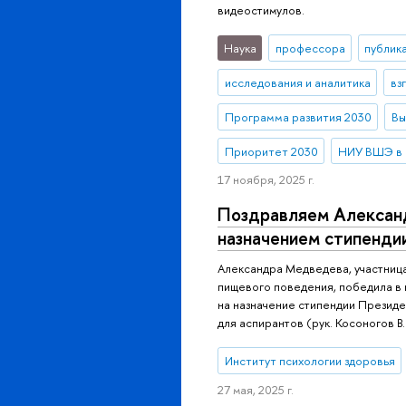
видеостимулов.
Наука
профессора
публик
исследования и аналитика
вз
Программа развития 2030
Вы
Приоритет 2030
НИУ ВШЭ в 
17 ноября, 2025 г.
Поздравляем Алексан
назначением стипенди
Александра Медведева, участниц
пищевого поведения, победила в 
на назначение стипендии Презид
для аспирантов (рук. Косоногов В. 
Институт психологии здоровья
27 мая, 2025 г.