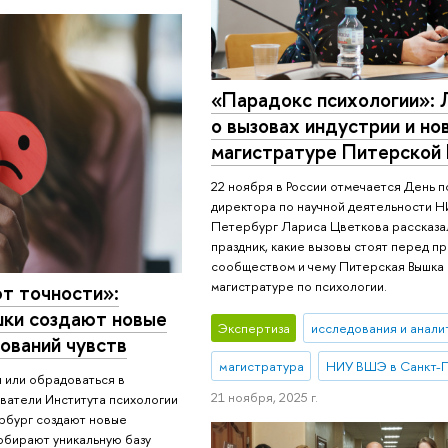
«Парадокс психологии»: 
о вызовах индустрии и но
магистратуре Питерской
22 ноября в России отмечается День п
директора по научной деятельности 
Петербург Лариса Цветкова рассказал
праздник, какие вызовы стоят перед 
сообществом и чему Питерская Вышка б
магистратуре по психологии.
т точности»:
шки создают новые
Экспертиза
исследования и анали
ований чувств
магистратура
НИУ ВШЭ в Санкт-
я или обрадоваться в
21 ноября, 2025 г.
ватели Института психологии
рбург создают новые
обирают уникальную базу