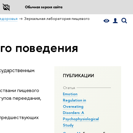
Обычная версия сайта
 здоровья
Зеркальная лаборатория пищевого
го поведения
осударственным
ПУБЛИКАЦИИ
Статья
йствами пищевого
Emotion
тупов переедания,
Regulation in
Overeating
Disorders: A
 предшествующих
Psychophysiological
Study