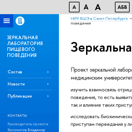
A
A
A
АБВ
НИУ ВШЭ в Санкт-Петербурге
поведения
ЗЕРКАЛЬНАЯ
Зеркальна
ЛАБОРАТОРИЯ
ПИЩЕВОГО
ПОВЕДЕНИЯ
Проект зеркальной лабор
Состав
медицинским университет
Новости
изучить взаимосвязь отри
Публикации
поведения, то есть выявит
так и влияние таких прис
исследовать биохимическ
КОНТАКТЫ
приступам переедания у л
Руководитель проекта:
Косоногов Владимир