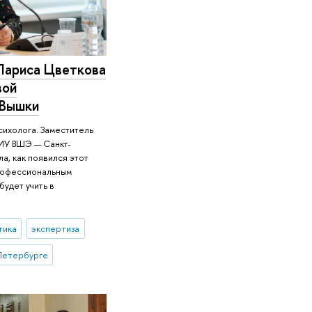
Лариса Цветкова
вой
 Вышки
сихолога. Заместитель
НИУ ВШЭ — Санкт-
а, как появился этот
профессиональным
удет учить в
тика
экспертиза
Петербурге