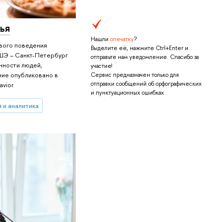
тья
Нашли
опечатку
?
вого поведения
Выделите её, нажмите Ctrl+Enter и
ВШЭ – Санкт-Петербург
отправьте нам уведомление. Спасибо за
нности людей,
участие!
ие опубликовано в
Сервис предназначен только для
отправки сообщений об орфографических
vior.
и пунктуационных ошибках.
 и аналитика