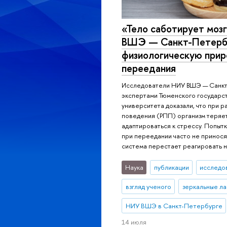
«Тело саботирует моз
ВШЭ — Санкт-Петербу
физиологическую прир
переедания
Исследователи НИУ ВШЭ — Санкт
экспертами Тюменского государс
университета доказали, что при 
поведения (РПП) организм теряе
адаптироваться к стрессу. Попытк
при переедании часто не принося
система перестает реагировать н
Наука
публикации
исследо
взгляд ученого
зеркальные л
НИУ ВШЭ в Санкт-Петербурге
14 июля