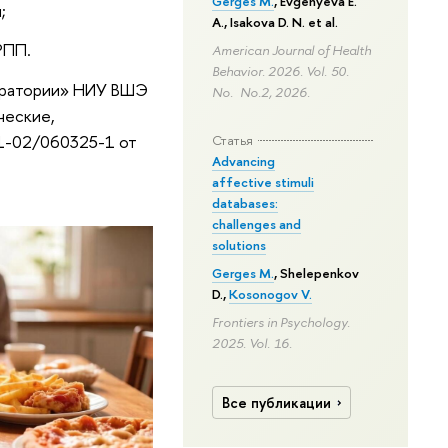
Gerges M.
, Evgenyeva E.
;
A., Isakova D. N. et al.
РПП.
American Journal of Health
Behavior. 2026. Vol. 50.
боратории» НИУ ВШЭ
No. No.2, 2026.
ческие,
1-02/060325-1 от
Статья
Advancing
affective stimuli
databases:
challenges and
solutions
Gerges M.
,
Shelepenkov
D.
,
Kosonogov V.
Frontiers in Psychology.
2025. Vol. 16.
Все публикации