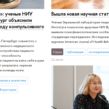
г»: ученые НИУ
Вышла новая научная ста
рг объяснили
Ученые Зеркальной лаборатории пище
оду компульсивного
Института психологии здоровья НИУ 
выявили психофизиологические особе
страдающих перееданием. Исследован
-Петербург совместно с
журнале American Journal of Health Beha
твенного медицинского
расстройствах пищевого
Наука
публикации
исследования
т способность
11 июня
и пациентов взять себя в руки
т результата: нервная
а команды мозга.
вания и аналитика
аборатории