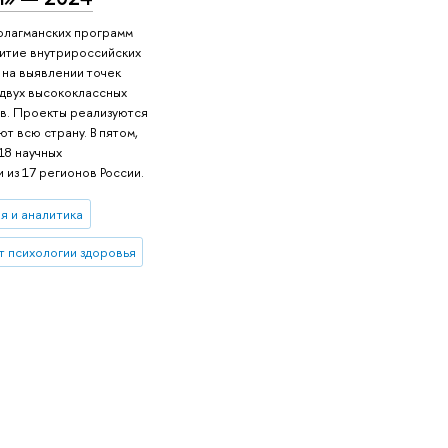
флагманских программ
итие внутрироссийских
 на выявлении точек
двух высококлассных
в. Проекты реализуются
ют всю страну. В пятом,
18 научных
из 17 регионов России.
я и аналитика
т психологии здоровья