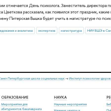
сии отмечается День психолога. Заместитель директора 
а Цветкова рассказала, как появился этот праздник, каки
ему Питерская Вышка будет учить в магистратуре по псих
едования и аналитика
экспертиза
магистратура
НИУ ВШЭ в Сан
анкт-Петербургская школа социальных наук
→
Институт психологии здоров
ОБРАЗОВАНИЕ
НАУКА
Р
Мероприятия для
Научные мероприятия
Би
абитуриентов бакалавриата
Научные центры и
Пу