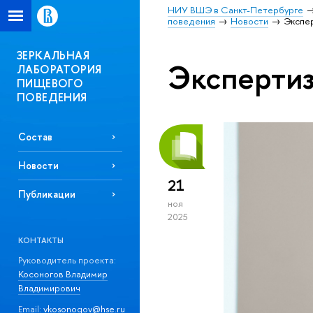
НИУ ВШЭ в Санкт-Петербурге
поведения
Новости
Экспе
ЗЕРКАЛЬНАЯ
Экспертиз
ЛАБОРАТОРИЯ
ПИЩЕВОГО
ПОВЕДЕНИЯ
Состав
Новости
21
Публикации
ноя
2025
КОНТАКТЫ
Руководитель проекта:
Косоногов Владимир
Владимирович
Email:
vkosonogov@hse.ru