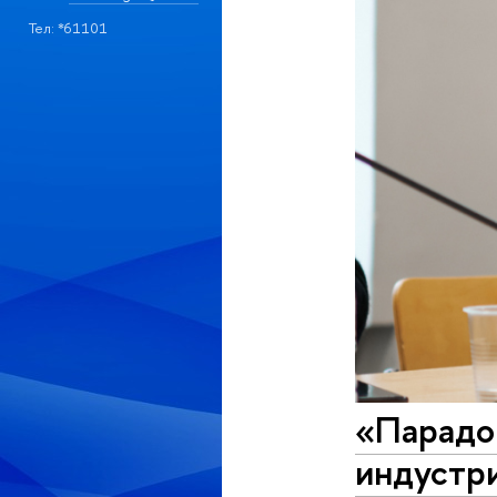
Тел: *61101
«Парадок
индустр