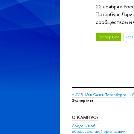
22 ноября в Рос
Петербург Ларис
сообществом и ч
Экспертиза
иссл
НИУ ВШЭ в Санкт-Петербурге
→
С
Экспертиза
О КАМПУСЕ
Сведения об
образовательной организации