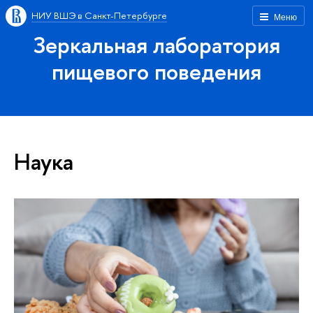
НИУ ВШЭ в Санкт-Петербурге
Меню
Зеркальная лаборатория
пищевого поведения
Наука