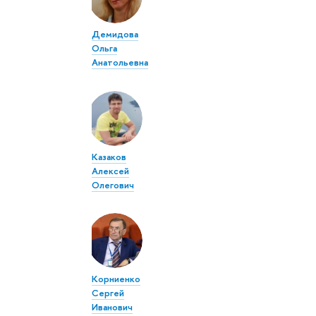
Демидова
Ольга
Анатольевна
Казаков
Алексей
Олегович
Корниенко
Сергей
Иванович