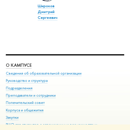
Широков
Дмитрий
Сергеевич
О КАМПУСЕ
ОБ
Сведения об образовательной организации
Мер
Руководство и структура
Мер
Подразделения
Дов
Преподаватели и сотрудники
Ол
Попечительский совет
При
Корпуса и общежития
При
Закупки
Ди
ВШЭ для студентов с ограниченными возможностями
До