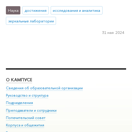
Наука
достижения
исследования и аналитика
зеркальные лаборатории
31 мая 2024
О КАМПУСЕ
ОБ
Сведения об образовательной организации
Мер
Руководство и структура
Мер
Подразделения
Дов
Преподаватели и сотрудники
Ол
Попечительский совет
При
Корпуса и общежития
При