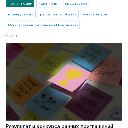
Поступающим
идеи и опыт
профессора
взгляд ученого
репортаж о событии
магистратура
Магистерская программа «Психологическое сопровождение в сфер
5 июня
Результаты конкурса ранних приглашений