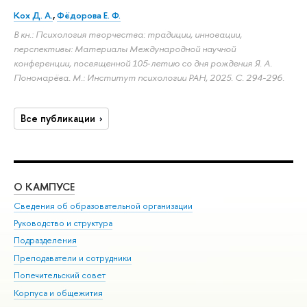
Кох Д. А.
,
Фёдорова Е. Ф.
В кн.: Психология творчества: традиции, инновации,
перспективы: Материалы Международной научной
конференции, посвященной 105‑летию со дня рождения Я. А.
Пономарёва. М.: Институт психологии РАН, 2025.
С. 294-296.
Все публикации
О КАМПУСЕ
ОБ
Сведения об образовательной организации
Мер
Руководство и структура
Мер
Подразделения
Дов
Преподаватели и сотрудники
Ол
Попечительский совет
При
Корпуса и общежития
При