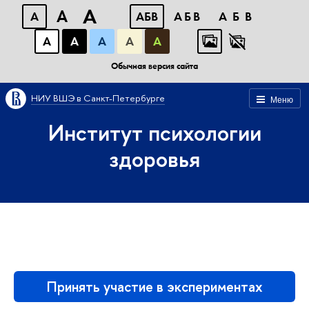
A
A
A
АБВ
АБВ
АБВ
А
А
А
А
А
Обычная версия сайта
НИУ ВШЭ в Санкт-Петербурге
Меню
Институт психологии
здоровья
Принять участие в экспериментах