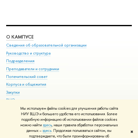
О КАМПУСЕ
ОБ
Сведения об образовательной организации
Мер
Руководство и структура
Мер
Подразделения
Дов
Преподаватели и сотрудники
Ол
Попечительский совет
При
Корпуса и общежития
При
Закупки
Ди
ВШЭ для студентов с ограниченными возможностями
До
здоровья и инвалидностью
Ас
Мы используем файлы cookies для улучшения работы сайта
Версия для слабовидящих
НИУ ВШЭ и большего удобства его использования. Более
Обр
подробную информацию об использовании файлов cookies
Единая платежная страница
можно найти
здесь
, наши правила обработки персональных
данных –
здесь
. Продолжая пользоваться сайтом, вы
✖
Редактору
подтверждаете, что были проинформированы об