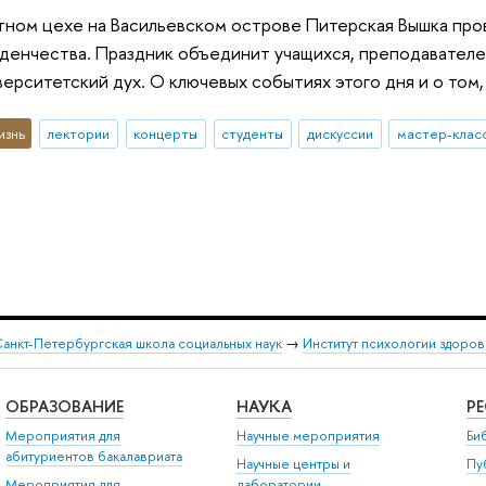
атном цехе на Васильевском острове Питерская Вышка про
денчества. Праздник объединит учащихся, преподавателей
верситетский дух. О ключевых событиях этого дня и о том,
изнь
лектории
концерты
студенты
дискуссии
мастер-клас
анкт-Петербургская школа социальных наук
→
Институт психологии здоров
ОБРАЗОВАНИЕ
НАУКА
Р
Мероприятия для
Научные мероприятия
Би
абитуриентов бакалавриата
Научные центры и
Пу
Мероприятия для
лаборатории