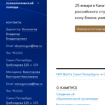
психологической
25 января в Кан
помощи
российского сту
кому близок уни
КОНТАКТЫ
Университетская ж
Директор:
Косоногов
Владимир
Владимирович
Email:
vkosonogov@hse.ru
Тел: *61101
Санкт-Петербург,
Грибоедова 123
, к. 123
Менеджер:
Виногорова
НИУ ВШЭ в Санкт-Петербурге
→
С
Виктория Николаевна
Email:
vvinogorova@hse.ru
О КАМПУСЕ
Тел: *61101
Сведения об
Санкт-Петербург,
образовательной организации
Грибоедова 123
, к. 123
Руководство и структура