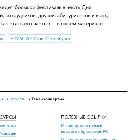
ведет большой фестиваль в честь Дня
, сотрудников, друзей, абитуриентов и всех,
 как стать его частью — в нашем материале.
сы
НИУ ВШЭ в Санкт-Петербурге
ья
→
Новости
→
Тема «концерты»
ЕСУРСЫ
ПОЛЕЗНЫЕ ССЫЛКИ
блиотека
Министерство науки и
высшего образования РФ
бликации
Министерство просвещения