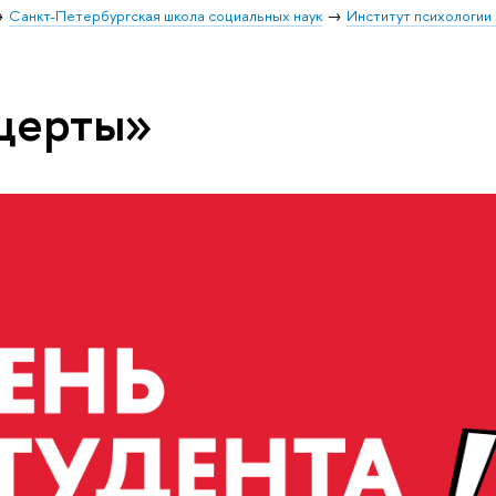
Санкт-Петербургская школа социальных наук
Институт психологии
церты»