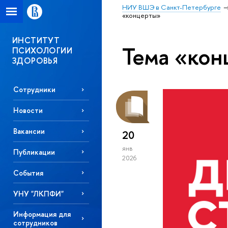
НИУ ВШЭ в Санкт-Петербурге
«концерты»
ИНСТИТУТ
Тема «кон
ПСИХОЛОГИИ
ЗДОРОВЬЯ
Сотрудники
Новости
Вакансии
20
янв
Публикации
2026
События
УНУ "ЛКПФИ"
Информация для
сотрудников