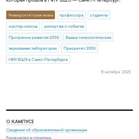
Университетская жизнь
профессора
студенты
мастер-классы
репортаж о событии
Программа развития 2030
Вышка технологическая
зеркальные лаборатории
Приоритет 2030
НИУ ВШЭ в Санкт-Петербурге
8 октября 2025
О КАМПУСЕ
ОБ
Сведения об образовательной организации
Мер
Руководство и структура
Мер