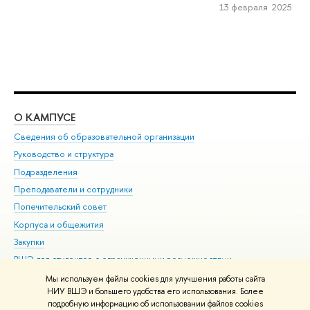
13 февраля 2025
О КАМПУСЕ
ОБ
Сведения об образовательной организации
Мер
Руководство и структура
Мер
Подразделения
Дов
Преподаватели и сотрудники
Ол
Попечительский совет
При
Корпуса и общежития
При
Закупки
Ди
ВШЭ для студентов с ограниченными возможностями
До
здоровья и инвалидностью
Ас
Мы используем файлы cookies для улучшения работы сайта
Версия для слабовидящих
НИУ ВШЭ и большего удобства его использования. Более
Обр
подробную информацию об использовании файлов cookies
Единая платежная страница