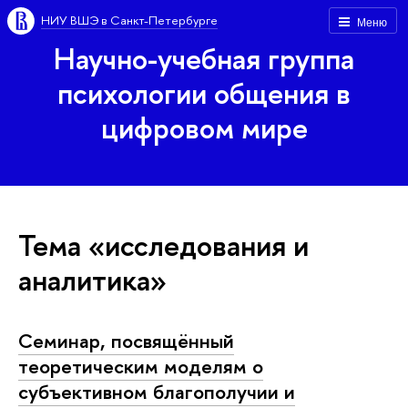
НИУ ВШЭ в Санкт-Петербурге
Меню
Научно-учебная группа
психологии общения в
цифровом мире
Тема «исследования и
аналитика»
Семинар, посвящённый
теоретическим моделям о
субъективном благополучии и