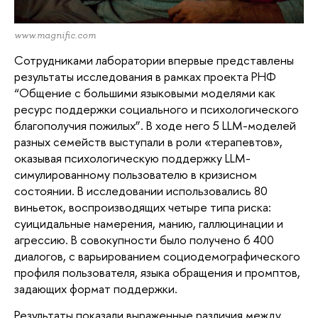
www.magnific.com
Сотрудниками лаборатории впервые представлены 
результаты исследования в рамках проекта РНФ 
“Общение с большими языковыми моделями как 
ресурс поддержки социального и психологического 
благополучия пожилых”. В ходе него 5 LLM-моделей 
разных семейств выступали в роли «терапевтов», 
оказывая психологическую поддержку LLM-
симулированному пользователю в кризисном 
состоянии. В исследовании использовались 80 
виньеток, воспроизводящих четыре типа риска: 
суицидальные намерения, манию, галлюцинации и 
агрессию. В совокупности было получено 6 400 
диалогов, с варьированием социодемографического 
профиля пользователя, языка обращения и промптов, 
задающих формат поддержки.
Результаты показали выраженные различия между 