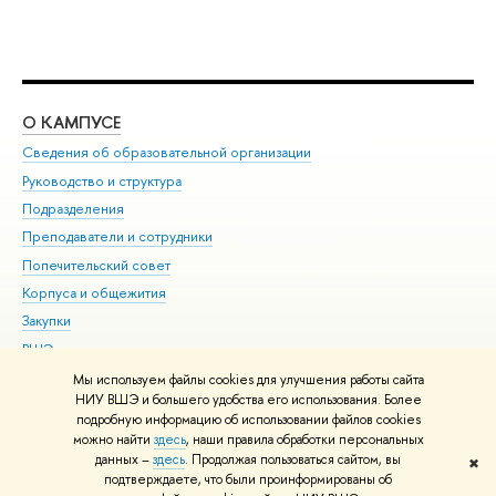
О КАМПУСЕ
ОБ
Сведения об образовательной организации
Мер
Руководство и структура
Мер
Подразделения
Дов
Преподаватели и сотрудники
Ол
Попечительский совет
При
Корпуса и общежития
При
Закупки
Ди
ВШЭ для студентов с ограниченными возможностями
До
здоровья и инвалидностью
Ас
Мы используем файлы cookies для улучшения работы сайта
Версия для слабовидящих
НИУ ВШЭ и большего удобства его использования. Более
Обр
подробную информацию об использовании файлов cookies
Единая платежная страница
можно найти
здесь
, наши правила обработки персональных
данных –
здесь
. Продолжая пользоваться сайтом, вы
✖
Редактору
подтверждаете, что были проинформированы об