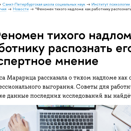
Санкт-Петербургская школа социальных наук
Институт психологии
учия
Новости
“Феномен тихого надлома: как работнику распознать
еномен тихого надлома
ботнику распознать его
спертное мнение
са Марарица рассказала о тихом надломе как 
ессионального выгорания. Советы для работн
же данные последних исследований вы найдёте