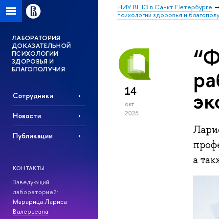
НИУ ВШЭ в Санкт-Петербурге
психологии здоровья и благопол
ЛАБОРАТОРИЯ
ДОКАЗАТЕЛЬНОЙ
“Ф
ПСИХОЛОГИИ
ЗДОРОВЬЯ И
БЛАГОПОЛУЧИЯ
ра
14
эк
Сотрудники
окт
2025
Новости
Лари
Публикации
проф
а так
КОНТАКТЫ
Заведующий
лабораторией:
Марарица Лариса
Валерьевна