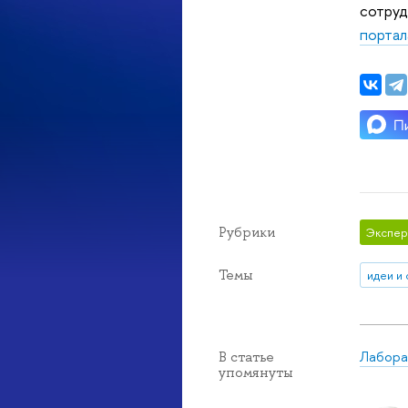
сотруд
портал
Рубрики
Экспер
Темы
идеи и
Лабора
В статье
упомянуты