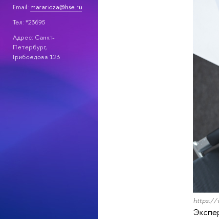
Email:
mararicza@hse.ru
Тел: *23695
Адрес: Санкт-
Петербург,
Грибоедова 123
https://
Экспер